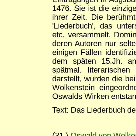
1476. Sie ist die einzi
ihrer Zeit. Die berühmt
'Liederbuch', das unter
etc. versammelt. Domin
deren Autoren nur selt
einigen Fällen identifi
dem späten 15.Jh. an
spätmal. literarische
darstellt, wurden die b
Wolkenstein eingeordn
Oswalds Wirken entstan
Text: Das Liederbuch der
(31.)
Oswald von Wolke