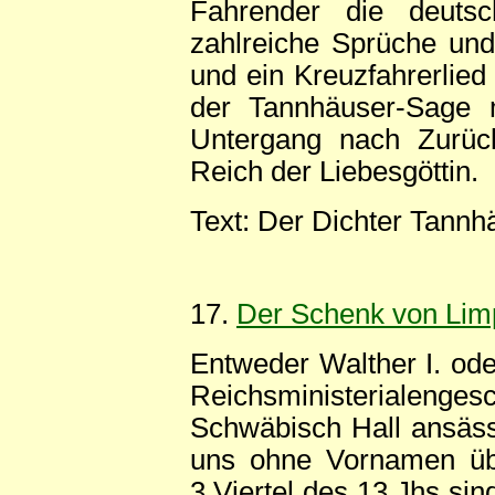
Fahrender die deutsc
zahlreiche Sprüche und 
und ein Kreuzfahrerlied
der Tannhäuser-Sage 
Untergang nach Zurüc
Reich der Liebesgöttin.
Text: Der Dichter Tannhä
17.
Der Schenk von Lim
Entweder Walther I. o
Reichsministerialenges
Schwäbisch Hall ansässi
uns ohne Vornamen über
3.Viertel des 13.Jhs sind