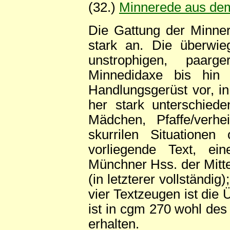
(32.)
Minnerede aus de
Die Gattung der Minne
stark an. Die überwie
unstrophigen, paarg
Minnedidaxe bis hin z
Handlungsgerüst vor, i
her stark unterschiede
Mädchen, Pfaffe/verhe
skurrilen Situatione
vorliegende Text, ei
Münchner Hss. der Mitte
(in letzterer vollständi
vier Textzeugen ist die 
ist in cgm 270 wohl des
erhalten.