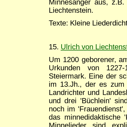
Minnesänger aus, z.B. 
Liechtenstein.
Texte: Kleine Liederdich
15.
Ulrich von Liechtens
Um 1200 geborener, am 
Urkunden von 1227-1
Steiermark. Eine der sc
im 13.Jh., der es zum
Landrichter und Landesh
und drei 'Büchlein' sin
noch im 'Frauendienst', 
das minnedidaktische 'F
Minnelieder sind expl