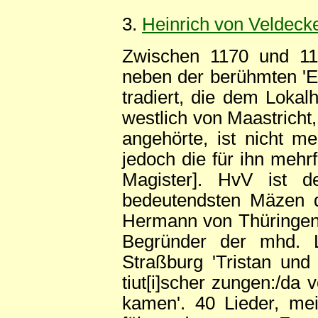
3.
Heinrich von Veldeck
Zwischen 1170 und 119
neben der berühmten 'En
tradiert, die dem Lokal
westlich von Maastricht
angehörte, ist nicht me
jedoch die für ihn mehr
Magister]. HvV ist 
bedeutendsten Mäzen d
Hermann von Thüringen.
Begründer der mhd. Lit
Straßburg 'Tristan und I
tiut[i]scher zungen:/da
kamen'. 40 Lieder, mei