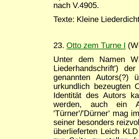
nach V.4905.
Texte: Kleine Liederdich
23.
Otto zem Turne I
(Wi
Unter dem Namen Winl
Liederhandschrift') de
genannten Autors(?) ü
urkundlich bezeugten O
Identität des Autors ka
werden, auch ein A
'Türner'/'Dürner' mag 
seiner besonders reizv
überlieferten Leich KLD