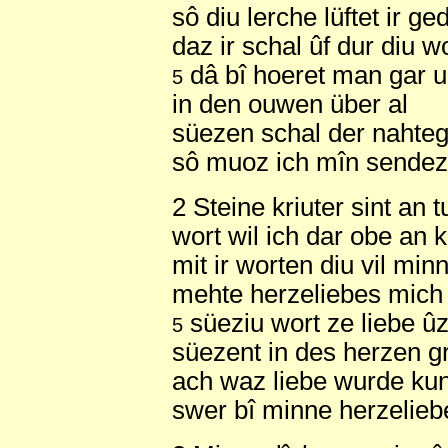
sô diu lerche lüftet ir g
daz ir schal ûf dur diu w
dâ bî hoeret man gar 
5
in den ouwen über al
süezen schal der nahteg
sô muoz ich mîn sendez 
2 Steine kriuter sint an 
wort wil ich dar obe an k
mit ir worten diu vil min
mehte herzeliebes mich
süeziu wort ze liebe û
5
süezent in des herzen gr
ach waz liebe wurde kun
swer bî minne herzelieb