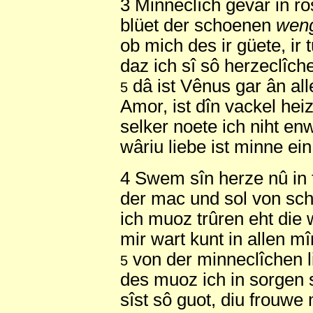
3 Minneclîch gevar in rô
blüet der schoenen
wen
ob mich des ir güete, ir 
daz ich sî sô herzeclîch
dâ ist Vênus gar ân all
5
Amor, ist dîn vackel heiz
selker noete ich niht en
wâriu liebe ist minne ei
4 Swem sîn herze nû in 
der mac und sol von sch
ich muoz trûren eht die w
mir wart kunt in allen m
von der minneclîchen l
5
des muoz ich in sorgen 
sîst sô guot, diu frouwe 