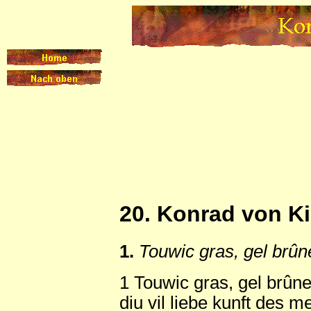
20. Konrad von K
1.
Touwic gras, gel brû
1 Touwic gras, gel brû
diu vil liebe kunft des m