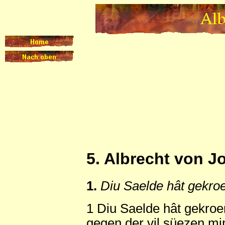
5. Albrecht von J
1.
Diu Saelde hât gekro
1 Diu Saelde hât gekroe
gegen der vil süezen mi