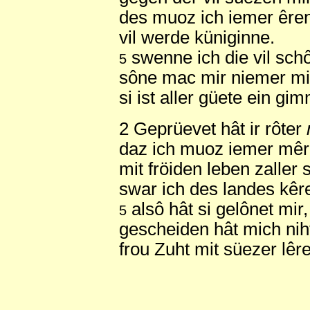
des muoz ich iemer êren
vil werde küniginne.
swenne ich die vil sch
5
sône mac mir niemer m
si ist aller güete ein gi
2 Geprüevet hât ir rôter
daz ich muoz iemer mê
mit fröiden leben zaller s
swar ich des landes kêr
alsô hât si gelônet mir,
5
gescheiden hât mich niht
frou Zuht mit süezer lêre