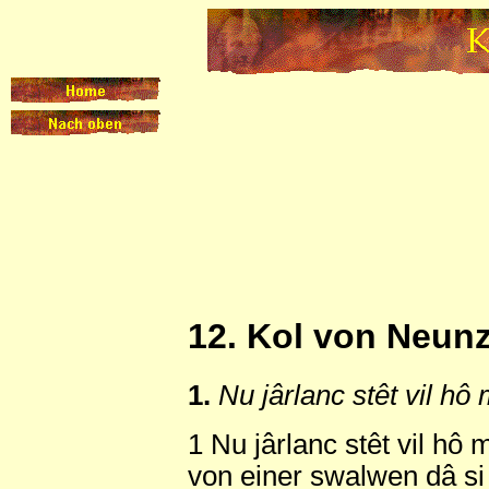
12. Kol von Neun
1.
Nu jârlanc stêt vil hô
1 Nu jârlanc stêt vil hô
von einer swalwen dâ si 