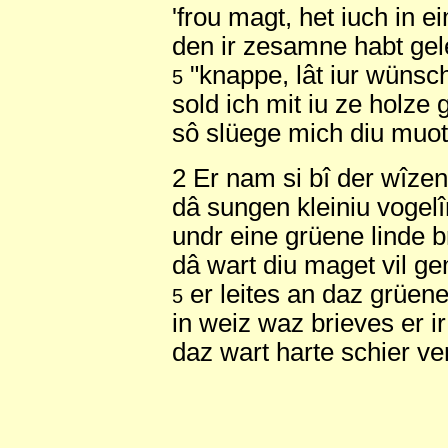
'frou magt, het iuch in 
den ir zesamne habt gel
"knappe, lât iur wünsche
5
sold ich mit iu ze holze 
sô slüege mich diu muote
2 Er nam si bî der wîze
dâ sungen kleiniu vogelî
undr eine grüene linde b
dâ wart diu maget vil ge
er leites an daz grüen
5
in weiz waz brieves er ir
daz wart harte schier ver