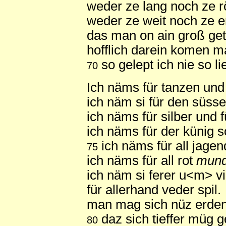
weder ze lang noch ze 
weder ze weit noch ze e
das man on ain groß ge
hofflich darein komen m
so gelept ich nie so li
70
Ich näms für tanzen und 
ich näm si für den süss
ich näms für silber und f
ich näms für der künig s
ich näms für all jagen
75
ich näms für all rot
mun
ich näm si ferer u<m> vi
für allerhand veder spil.
man mag sich nüz erde
daz sich tieffer müg 
80