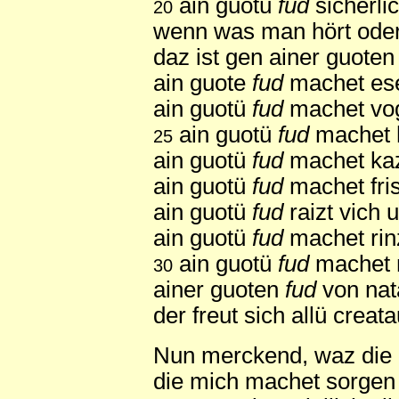
ain guotü
fud
sicherlic
20
wenn was man hört oder 
daz ist gen ainer guote
ain guote
fud
machet ese
ain guotü
fud
machet vog
ain guotü
fud
machet h
25
ain guotü
fud
machet ka
ain guotü
fud
machet fris
ain guotü
fud
raizt vich u
ain guotü
fud
machet rin
ain guotü
fud
machet 
30
ainer guoten
fud
von nat
der freut sich allü creata
Nun merckend, waz die
die mich machet sorgen 