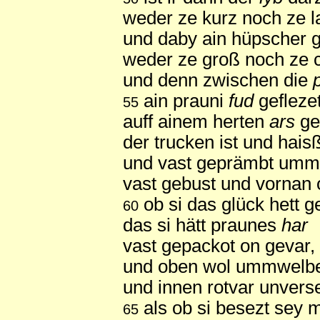
weder ze kurz noch ze l
und daby ain hüpscher 
weder ze groß noch ze c
und denn zwischen die
ain prauni
fud
gefleze
55
auff ainem herten
ars
ge
der trucken ist und haisß
und vast geprämbt umm 
vast gebust und vornan 
ob si das glück hett ge
60
das si hätt praunes
har
vast gepackot on gevar,
und oben wol ummwelb
und innen rotvar unverse
als ob si besezt sey m
65