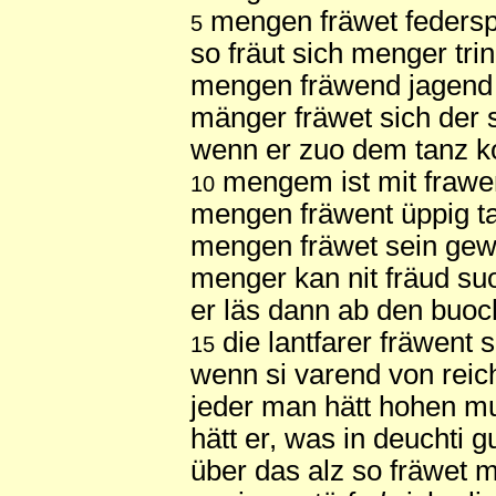
mengen fräwet federspi
5
so fräut sich menger trin
mengen fräwend jagend
mänger fräwet sich der 
wenn er zuo dem tanz k
mengem ist mit frawe
10
mengen fräwent üppig ta
mengen fräwet sein gew
menger kan nit fräud su
er läs dann ab den buoc
die lantfarer fräwent s
15
wenn si varend von reich
jeder man hätt hohen mu
hätt er, was in deuchti g
über das alz so fräwet 