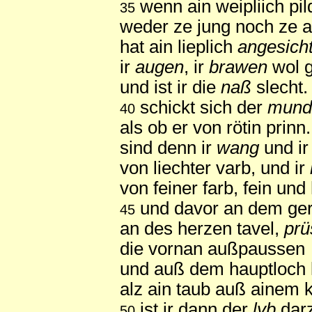
wenn ain weipliich pild
35
weder ze jung noch ze al
hat ain lieplich
angesich
ir
augen
, ir
brawen
wol g
und ist ir die
naß
slecht.
schickt sich der
mund
40
als ob er von rötin prinn.
sind denn ir
wang
und i
von liechter varb, und ir
von feiner farb, fein und 
und davor an dem ger
45
an des herzen tavel,
prü
die vornan außpaussen
und auß dem hauptloch 
alz ain taub auß ainem 
ist ir dann der
lyb
darz
50