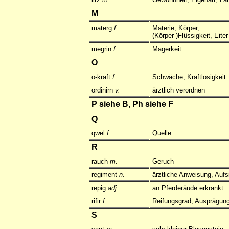
M
materg
f.
Materie, Körper;
(Körper-)Flüssigkeit, Eiter
megrin
f.
Magerkeit
O
o-kraft
f.
Schwäche, Kraftlosigkeit
ordinirn
v.
ärztlich verordnen
P siehe B, Ph siehe F
Q
qwel
f.
Quelle
R
rauch
m.
Geruch
regiment
n.
ärztliche Anweisung, Aufs
repig
adj.
an Pferderäude erkrankt
rifir
f.
Reifungsgrad, Ausprägun
S