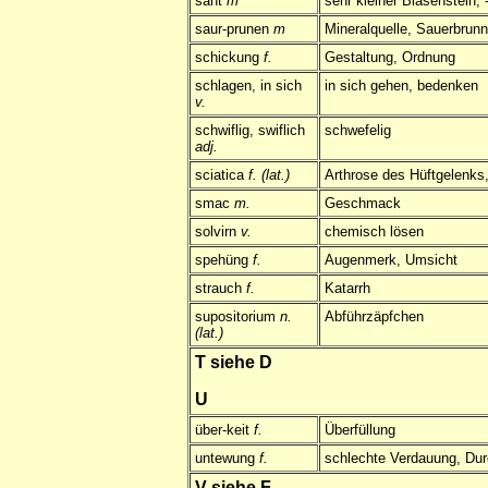
sant
m
sehr kleiner Blasenstein, 
saur-prunen
m
Mineralquelle, Sauerbrun
schickung
f.
Gestaltung, Ordnung
schlagen, in sich
in sich gehen, bedenken
v.
schwiflig, swiflich
schwefelig
adj.
sciatica
f. (lat.)
Arthrose des Hüftgelenks,
smac
m.
Geschmack
solvirn
v.
chemisch lösen
spehüng
f.
Augenmerk, Umsicht
strauch
f.
Katarrh
supositorium
n.
Abführzäpfchen
(lat.)
T siehe D
U
über-keit
f.
Überfüllung
untewung
f.
schlechte Verdauung, Durc
V siehe F