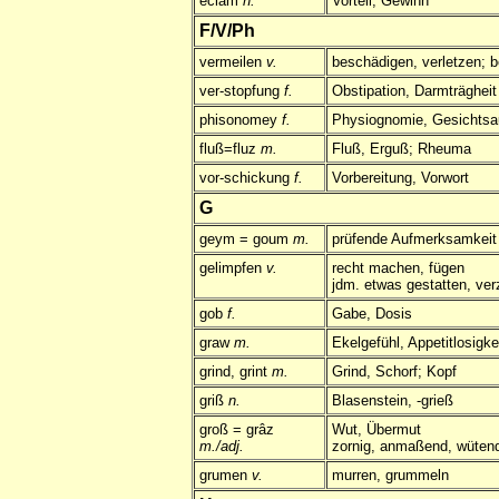
eciam
n.
Vorteil, Gewinn
F/V/Ph
vermeilen
v.
beschädigen, verletzen; b
ver-stopfung
f.
Obstipation, Darmträgheit
phisonomey
f.
Physiognomie, Gesichtsa
fluß=fluz
m.
Fluß, Erguß; Rheuma
vor-schickung
f.
Vorbereitung, Vorwort
G
geym = goum
m.
prüfende Aufmerksamkeit
gelimpfen
v.
recht machen, fügen
jdm. etwas gestatten, ver
gob
f.
Gabe, Dosis
graw
m.
Ekelgefühl, Appetitlosigke
grind, grint
m.
Grind, Schorf; Kopf
griß
n.
Blasenstein, -grieß
groß = grâz
Wut, Übermut
m./adj.
zornig, anmaßend, wüten
grumen
v.
murren, grummeln