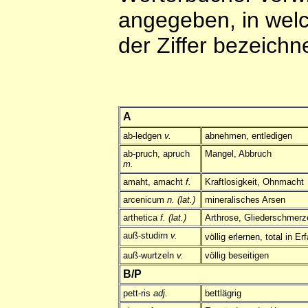
angegeben, in welc
der Ziffer bezeichn
A
ab-ledgen
v.
abnehmen, entledigen
ab-pruch, apruch
Mangel, Abbruch
m.
amaht, amacht
f.
Kraftlosigkeit, Ohnmacht
arcenicum
n. (lat.)
mineralisches Arsen
arthetica
f. (lat.)
Arthrose, Gliederschmerz
auß-studirn
v.
völlig erlernen,
total in Er
auß-wurtzeln
v.
völlig beseitigen
B/P
pett-ris
adj.
bettlägrig