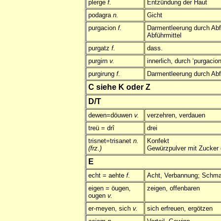
plerge
f.
Entzündung der Haut
podagra
n.
Gicht
purgacion
f.
Darmentleerung durch Abfü
Abführmittel
purgatz
f.
dass.
purgirn
v.
innerlich, durch ‘purgacion
purgirung
f.
Darmentleerung durch Abf
C siehe K oder Z
D/T
dewen=döuwen
v.
verzehren, verdauen
treü = drî
drei
trisnet=trisanet
n.
Konfekt
(frz.)
Gewürzpulver mit Zucker
E
echt = aehte
f.
Acht, Verbannung; Schm
eigen = öugen,
zeigen, offenbaren
ougen
v.
er-meyen, sich
v.
sich erfreuen, ergötzen