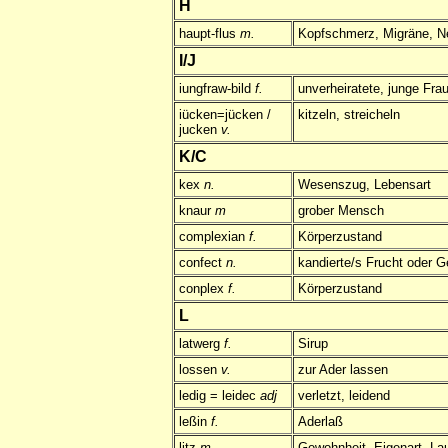
H
haupt-flus
m.
Kopfschmerz, Migräne, Ne
I/J
iungfraw-bild
f.
unverheiratete, junge Fra
iücken=jücken /
kitzeln, streicheln
jucken
v.
K/C
kex
n.
Wesenszug, Lebensart
knaur
m
grober Mensch
complexian
f.
Körperzustand
confect
n.
kandierte/s Frucht oder 
conplex
f.
Körperzustand
L
latwerg
f.
Sirup
lossen
v.
zur Ader lassen
ledig = leidec
adj
verletzt, leidend
leßin
f.
Aderlaß
litz
m.
Gewohnheit, Eigenart, La