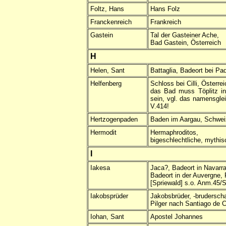
Foltz, Hans
Hans Folz
Franckenreich
Frankreich
Gastein
Tal der Gasteiner Ache,
Bad Gastein, Österreich
H
Helen, Sant
Battaglia, Badeort bei Pa
Helfenberg
Schloss bei Cilli, Österrei
das Bad muss Töplitz in
sein, vgl. das namensglei
V.414!
Hertzogenpaden
Baden im Aargau, Schwei
Hermodit
Hermaphroditos,
bigeschlechtliche, mythis
I
Iakesa
Jaca?, Badeort in Navarra
Badeort in der Auvergne, 
[Spriewald] s.o. Anm.45/
Iakobsprüder
Jakobsbrüder, -bruderscha
Pilger nach Santiago de 
Iohan, Sant
Apostel Johannes