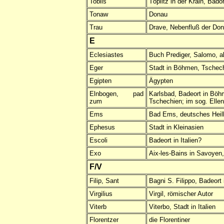
Toblis
Töplitz in der Krain, Bador
Tonaw
Donau
Trau
Drave, Nebenfluß der Do
E
Eclesiastes
Buch Prediger, Salomo, a
Eger
Stadt in Böhmen, Tschec
Egipten
Ägypten
Elnbogen, pad
Karlsbad, Badeort in Böh
zum
Tschechien; im sog. Elle
Ems
Bad Ems, deutsches Heil
Ephesus
Stadt in Kleinasien
Escoli
Badeort in Italien?
Exo
Aix-les-Bains in Savoyen,
F/V
Filip, Sant
Bagni S. Filippo, Badeort i
Virgilius
Virgil, römischer Autor
Viterb
Viterbo, Stadt in Italien
Florentzer
die Florentiner