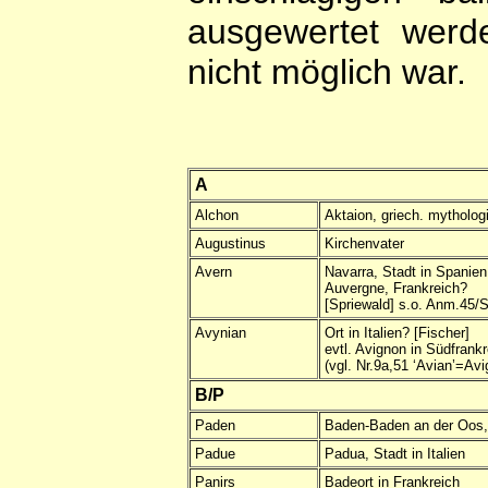
ausgewertet werd
nicht möglich war.
A
Alchon
Aktaion, griech. mytholog
Augustinus
Kirchenvater
Avern
Navarra, Stadt in Spanien
Auvergne, Frankreich?
[Spriewald] s.o. Anm.45/
Avynian
Ort in Italien? [Fischer]
evtl. Avignon in Südfrankr
(vgl. Nr.9a,51 ‘Avian’=Av
B/P
Paden
Baden-Baden an der Oos,
Padue
Padua, Stadt in Italien
Panirs
Badeort in Frankreich