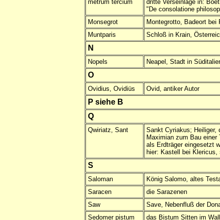
metrum tercium
dritte Verseinlage in: Boet
"De consolatione philosop
Monsegrot
Montegrotto, Badeort bei 
Muntparis
Schloß in Krain, Österrei
N
Nopels
Neapel, Stadt in Süditalie
O
Ovidius, Ovidiüs
Ovid, antiker Autor
P siehe B
Q
Qwiriatz, Sant
Sankt Cyriakus; Heiliger, 
Maximian zum Bau einer 
als Erdträger eingesetzt 
hier: Kastell bei Klericus, 
S
Saloman
König Salomo, altes Tes
Saracen
die Sarazenen
Saw
Save, Nebenfluß der Don
Sedomer pistum
das Bistum Sitten im Wal