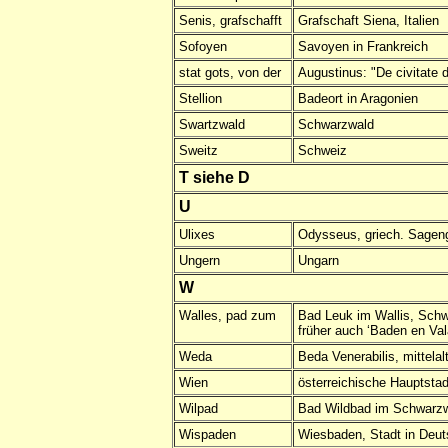
Senis, grafschafft
Grafschaft Siena, Italien
Sofoyen
Savoyen in Frankreich
stat gots, von der
Augustinus: "De civitate d
Stellion
Badeort in Aragonien
Swartzwald
Schwarzwald
Sweitz
Schweiz
T siehe D
U
Ulixes
Odysseus, griech. Sageng
Ungern
Ungarn
W
Walles, pad zum
Bad Leuk im Wallis, Sch
früher auch ‘Baden en Val
Weda
Beda Venerabilis, mittelal
Wien
österreichische Hauptstad
Wilpad
Bad Wildbad im Schwarzwa
Wispaden
Wiesbaden, Stadt in Deut