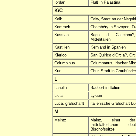
Iordan
Fluß in Palästina
K/C
Kalb
Calw, Stadt an der Nagol
Kamrach
Chambéry in Savoyen, Fr
Kassian
Bagni di Casciana?
Mittelitalien
Kastilien
Kernland in Spanien
Klerico
San Quirico d’Orcia?, Ort i
Columbinus
Columbanus, irischer Mis
Kur
Chur, Stadt in Graubünde
L
Lanella
Badeort in Italien
Licia
Lykien
Luca, grafschafft
italienische Grafschaft L
M
Meintz
Mainz, einer der 
mittelalterlichen d
Bischofssitze