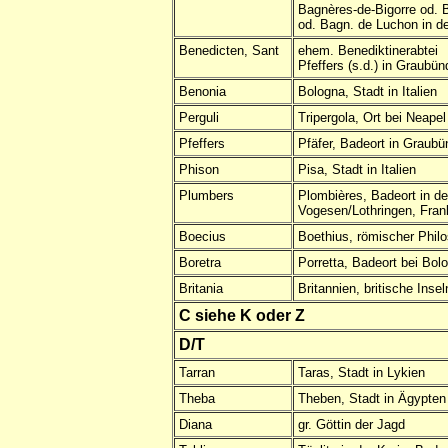
Bagnères-de-Bigorre od. 
od. Bagn. de Luchon in d
Benedicten, Sant
ehem. Benediktinerabtei
Pfeffers (s.d.) in Graubü
Benonia
Bologna, Stadt in Italien
Perguli
Tripergola, Ort bei Neapel
Pfeffers
Pfäfer, Badeort in Graub
Phison
Pisa, Stadt in Italien
Plumbers
Plombières, Badeort in d
Vogesen/Lothringen, Fran
Boecius
Boethius, römischer Phil
Boretra
Porretta, Badeort bei Bol
Britania
Britannien, britische Insel
C siehe K oder Z
D/T
Tarran
Taras, Stadt in Lykien
Theba
Theben, Stadt in Ägypten
Diana
gr. Göttin der Jagd