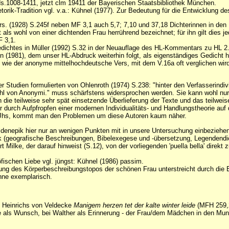
.1008-1411, jetzt clm 19411 der Bayerischen Staatsbibliothek München.
hetorik-Tradition vgl. v.a.: Kühnel (1977). Zur Bedeutung für die Entwicklung 
rs. (1928) S.245f neben MF 3,1 auch 5,7; 7,10 und 37,18 Dichterinnen in den
als wohl von einer dichtenden Frau herrührend bezeichnet; für ihn gilt dies 
F 3,1.
edichtes in Müller (1992) S.32 in der Neuauflage des HL-Kommentars zu HL 2.1
 (1981), dem unser HL-Abdruck weiterhin folgt, als eigenständiges Gedicht he
e der anonyme mittelhochdeutsche Vers, mit dem V.16a oft verglichen wird: [Z
r Studien formulierten von Ohlenroth (1974) S.238: "hinter den Verfasserindivi
lzahl von Anonymi." muss schärfstens widersprochen werden. Sie kann wohl nur
h die teilweise sehr spät einsetzende Überlieferung der Texte und das teilweis
ber durch Aufpfropfen einer modernen Individualitäts- und Handlungstheorie auf d
.Jhs, kommt man den Problemen um diese Autoren kaum näher.
ldenepik hier nur an wenigen Punkten mit in unsere Untersuchung einbeziehen.
k (geografische Beschreibungen, Bibelexegese und -übersetzung, Legendendich
t Milke, der darauf hinweist (S.12), von der vorliegenden 'puella bella' direk
fischen Liebe vgl. jüngst: Kühnel (1986) passim.
itung des Körperbeschreibungstopos der schönen Frau unterstreicht durch die 
Minne exemplarisch.
e Heinrichs von Veldecke
Manigem herzen tet der kalte winter leide
(MFH 259,2
e als Wunsch, bei Walther als Erinnerung - der Frau/dem Mädchen in den Mund 