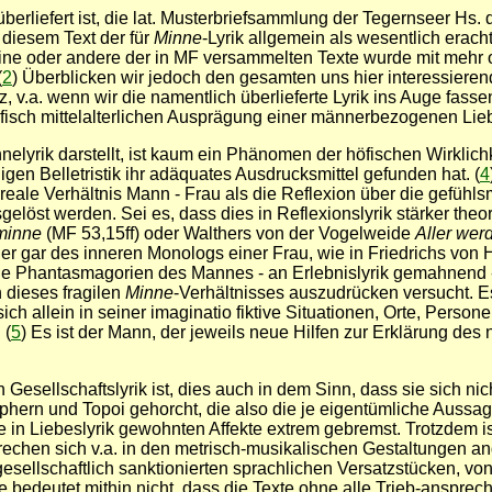
überliefert ist, die lat. Musterbriefsammlung der Tegernseer Hs. 
 diesem Text der für
Minne
-Lyrik allgemein als wesentlich erach
ine oder andere der in MF versammelten Texte wurde mit mehr 
(
2
) Überblicken wir jedoch den gesamten uns hier interessierend
, v.a. wenn wir die namentlich überlieferte Lyrik ins Auge fassen
fisch mittelalterlichen Ausprägung einer männerbezogenen Lie
elyrik darstellt, ist kaum ein Phänomen der höfischen Wirklichk
higen Belletristik ihr adäquates Ausdrucksmittel gefunden hat. (
4
 reale Verhältnis Mann - Frau als die Reflexion über die gefüh
sgelöst werden. Sei es, dass dies in Reflexionslyrik stärker the
 minne
(MF 53,15ff) oder Walthers von der Vogelweide
Aller wer
der gar des inneren Monologs einer Frau, wie in Friedrichs vo
 die Phantasmagorien des Mannes - an Erlebnislyrik gemahnend -
 dieses fragilen
Minne
-Verhältnisses auszudrücken versucht. Es
ch allein in seiner imaginatio fiktive Situationen, Orte, Persone
 (
5
) Es ist der Mann, der jeweils neue Hilfen zur Erklärung des 
esellschaftslyrik ist, dies auch in dem Sinn, dass sie sich nic
phern und Topoi gehorcht, die also die je eigentümliche Aussage 
e in Liebeslyrik gewohnten Affekte extrem gebremst. Trotzdem
brechen sich v.a. in den metrisch-musikalischen Gestaltungen
sellschaftlich sanktionierten sprachlichen Versatzstücken, von
 bedeutet mithin nicht, dass die Texte ohne alle Trieb-anspre