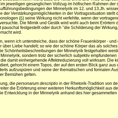
 im jeweiligen gesanglichen Vollzug im höfischen Rahmen der 
 Aufführungsbedingungen der Minnelyrik im 12. und 13.Jh. wissen
 der Verstärkungsmöglichkeiten in der Vortragssituation stellt 
monologen (
6
) seine Wirkung nicht verfehlte, wenn der vortrag
ersuchte. Die Mimik und Gestik wird wohl auch beim Erörtern d
auschal festgestellt oder durch "die Schilderung der Wirkung, d
emacht wird.
, wenn ich unterstreiche, dass der schöne Frauenkörper - und 
er über Liebe handelt; so wie der schöne Körper das als solches t
die Schönheitsbeschreibungen der Minnelyrik festgehalten werde
 Minnelyrik, sondern trotz der sicherlich subjektiv empfundene
e damit einhergehende Affektreduzierung voll wirksam. Die körpe
diert, gehorcht einem Topos, der auf den ersten Blick ganz aus
derts aufzuspüren und seine der thematischen und formalen Ausw
ser Bemühen gelten.
ung, die
personarum descriptio
in der Rhetorik-Tradition von der
 breiter die Erörterung einer weiteren Herkunftsmöglichkeit au
ie Entwicklung in der Minnelyrik anhand des hier gesammelten 