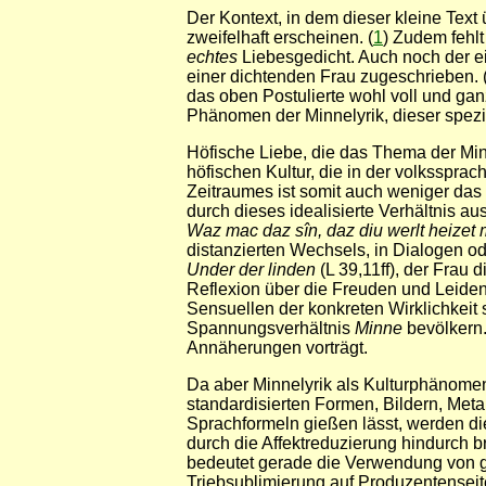
Der Kontext, in dem dieser kleine Text 
zweifelhaft erscheinen. (
1
) Zudem fehlt
echtes
Liebesgedicht. Auch noch der e
einer dichtenden Frau zugeschrieben. 
das oben Postulierte wohl voll und ganz
Phänomen der Minnelyrik, dieser spezi
Höfische Liebe, die das Thema der Minn
höfischen Kultur, die in der volkssprac
Zeitraumes ist somit auch weniger das
durch dieses idealisierte Verhältnis au
Waz mac daz sîn, daz diu werlt heizet
distanzierten Wechsels, in Dialogen o
Under der linden
(L 39,11ff), der Frau
Reflexion über die Freuden und Leiden
Sensuellen der konkreten Wirklichkeit si
Spannungsverhältnis
Minne
bevölkern.
Annäherungen vorträgt.
Da aber Minnelyrik als Kulturphänomen G
standardisierten Formen, Bildern, Meta
Sprachformeln gießen lässt, werden di
durch die Affektreduzierung hindurch 
bedeutet gerade die Verwendung von ge
Triebsublimierung auf Produzentenseite