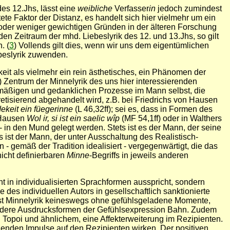
des 12.Jhs, lässt eine
weibliche
Verfasser
in
jedoch zumindest
tete Faktor der Distanz, es handelt sich hier vielmehr um ein
oder weniger gewichtigen Gründen in der älteren Forschung
en Zeitraum der mhd. Liebeslyrik des 12. und 13.Jhs, so gilt
. (
3
) Vollends gilt dies, wenn wir uns dem eigentümlichen
beslyrik zuwenden.
eit als vielmehr ein rein ästhetisches, ein Phänomen der
) Zentrum der Minnelyrik des uns hier interessierenden
lsmäßigen und gedanklichen Prozesse im Mann selbst, die
oretisierend abgehandelt wird, z.B. bei Friedrichs von Hausen
dekeit ein füegerinne
(L 46,32ff); sei es, dass in Formen des
n Hausen
Wol ir, si ist ein saelic wîp
(MF 54,1ff) oder in Walthers
 in den Mund gelegt werden. Stets ist es der Mann, der seine
 ist der Mann, der unter Ausschaltung des Realistisch-
n - gemäß der Tradition idealisiert - vergegenwärtigt, die das
nicht definierbaren
Minne
-Begriffs in jeweils anderen
ht in individualisierten Sprachformen ausspricht, sondern
des individuellen Autors in gesellschaftlich sanktionierte
 ist Minnelyrik keineswegs ohne gefühlsgeladene Momente,
 andere Ausdrucksformen der Gefühlsexpression Bahn. Zudem
 Topoi und ähnlichem, eine Affekterweiterung im Rezipienten.
chenden Impulse auf den Rezipienten wirken. Der positiven