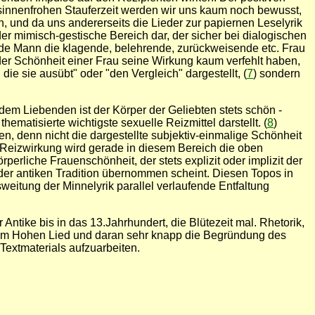
sinnenfrohen Stauferzeit werden wir uns kaum noch bewusst,
, und da uns andererseits die Lieder zur papiernen Leselyrik
der mimisch-gestische Bereich dar, der sicher bei dialogischen
ende Mann die klagende, belehrende, zurückweisende etc. Frau
er Schönheit einer Frau seine Wirkung kaum verfehlt haben,
ie sie ausübt" oder "den Vergleich" dargestellt, (
7
) sondern
dem Liebenden ist der Körper der Geliebten stets schön -
hematisierte wichtigste sexuelle Reizmittel darstellt. (
8
)
n, denn nicht die dargestellte subjektiv-einmalige Schönheit
n Reizwirkung wird gerade in diesem Bereich die oben
rliche Frauenschönheit, der stets explizit oder implizit der
 der antiken Tradition übernommen scheint. Diesen Topos in
eitung der Minnelyrik parallel verlaufende Entfaltung
 Antike bis in das 13.Jahrhundert, die Blütezeit mal. Rhetorik,
s dem Hohen Lied und daran sehr knapp die Begründung des
Textmaterials aufzuarbeiten.