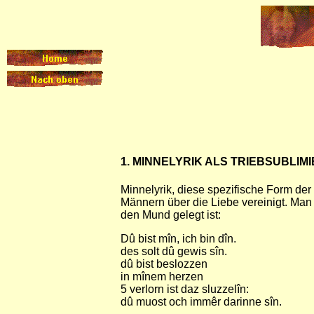
1. MINNELYRIK ALS TRIEBSUBLI
Minnelyrik, diese spezifische Form der
Männern über die Liebe vereinigt. Man
den Mund gelegt ist:
Dû bist mîn, ich bin dîn.
des solt dû gewis sîn.
dû bist beslozzen
in mînem herzen
5 verlorn ist daz sluzzelîn:
dû muost och immêr darinne sîn.