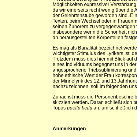
Möglichkeiten expressiver Verstärkung
da wir einerseits recht wenig über die
der Gelehrtenstube geworden sind. Eine
Texten, beim Wechsel oder in Frauen
seinen Zuhörern zu vergegenwärtigen v
insbesondere wenn die Schönheit nicht p
an herausgestellten Körperteilen festg
Es mag als Banalität bezeichnet werden
wichtigster Stimulus des Lyrikers ist, d
Trotzdem muss dies hier mit Blick auf 
eines Individuums begegnet uns in der
angesprochene Triebsublimierung und di
hohe ethische Wert der Frau korrespon
der Minnelyrik des 12. und 13.Jahrhun
nachzuzeichnen, soll im folgenden un
Zunächst muss die Personenbeschreib
skizziert werden. Daran schließt sich
Topos
puella bella
an, um schließlich d
Anmerkungen