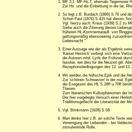
MF 3,1. MF-Hs.T, ehemals Tegernseer Hs
Zur Hs. und die Einbettung in die lat. R
So legt z.B. Burdach (1880) S.76 und de
Schon Paul (1876) S.415 hat diesen Text 
Vgl. hierzu auch: Kraus (1939) S.2 zu M
Siehe auch die Zitierung dieses Liebesg
früheren HL-Kommentaraufl. von Ringgren
gattungsmäßig ebensowenig zuzuordnen wi
Liebesnacht."
Einer Aussage wie der als Ergebnis seine
'Kaiser Heinrich' verbirgt sich eine Vie
die Autoren mhd. Lyrik der Frühzeit durc
fassbar, wie dies für die Neuzeit gilt. A
Rezeptionsbedingungen des 12. und 13
Wir werden die höfische Epik und die He
Zur 'schönen Schwarzen' in der mal. Epi
die Exegesen des HL S.28ff u.70ff berühr
Thesen.
Zum literarischen Kulturphänomen der hö
Der hier vorgelegte Versuch einer Herle
Traditionsgeflecht die Literarizität der 
Vgl. Brinkmann (1928) S.58.
Man denke hier z.B. an solche Texte wi
Vereinigung der Liebenden - bei Veldeck
stimulierende Rolle.