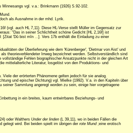
des Minnesangs vgl. v.a.: Brinkmann (1926) S.92-102.
 Mund.
jedoch als Ausnahme in der mhd. Lyrik.
6f (vgl. auch HL 7,11). Diese HL-Verse stellt Müller im Gegensatz zur
raus: "Das in seiner Schlichtheit schöne Gedicht [HL 2,16f] ist
itat 'Dû bist mîn ...]. Vers 17b enthält die Einladung zu einer
dualitäten der Überlieferung wie dem 'Kürenberger', 'Dietmar von Aist' und
 als theorieverblendeter Irrweg bezeichnet werden. Selbstverständlich sind
e vollständige Fehlen biographischer Ansatzpunkte nicht in der gleichen Art
ie mittelalterliche Literatur, losgelöst von den Produktions- und
 Viele der erörterten Phänomene gelten jedoch für sie analog.
tung und epischer Dichtung) vgl. Mielke (1992). V.a. in den Kapiteln über
t zu seiner Sammlung angeregt worden zu sein, einige hier vorgetragene
Einbettung in ein breites, kaum entwirrbares Beziehungs- und
4) oder Walthers
Under der linden
(L 39,11), wo in beiden Fällen die
gelegt wird. Bei beiden spielt im übrigen der
rote Mund
;eine erotisch